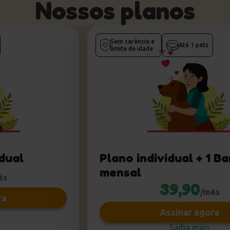
Nossos planos
Sem carência e
Até
1
pets
limite de idade
idual
Plano individual + 1 B
mensal
ês
39,90
/mês
ra
Assinar agora
Saiba mais