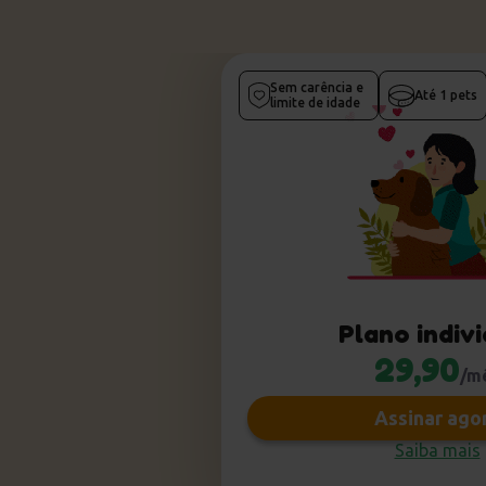
Sem carência e
Até
1
pets
limite de idade
Plano indiv
29,90
/m
Assinar ago
Saiba mais