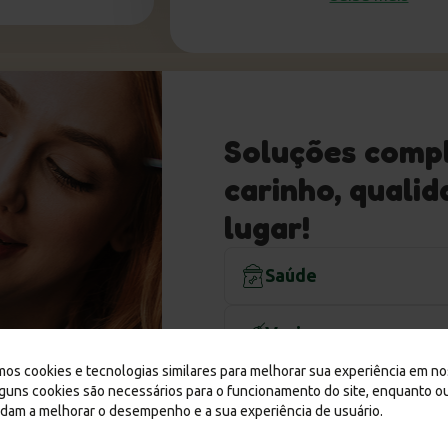
Soluções compl
carinho, qualid
lugar!
Saúde
Consultas ilimitadas com 
Especialidades veterinári
Vacinas
Cirurgias em até 18x no 
Raiva
amos cookies e tecnologias similares para melhorar sua experiência em n
Exames Laboratoriais
V4
Produtos
Alguns cookies são necessários para o funcionamento do site, enquanto o
Exame de Imagem
V4+FV
udam a melhorar o desempenho e a sua experiência de usuário.
Rações
*parcelamento mediante aprovaçã
V10
Higiene & limpeza