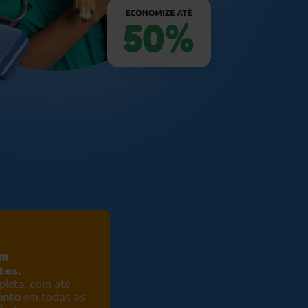
em
tos.
leta, com até
onto
em todas as