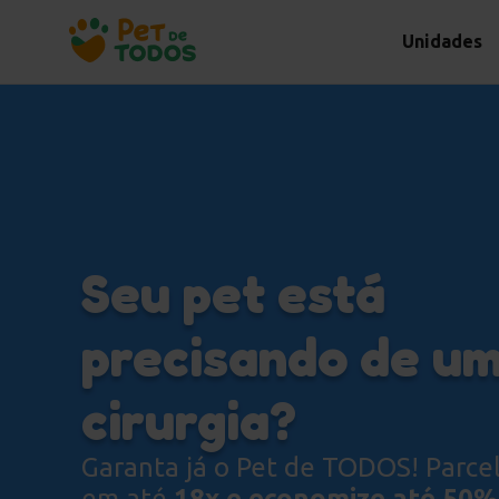
Unidades
Seu pet está
precisando de u
cirurgia?
Garanta já o Pet de TODOS! Parcel
em até
18x e economize até 50%