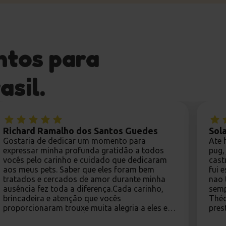
ntos para
asil.
Richard Ramalho dos Santos Guedes
Sol
Gostaria de dedicar um momento para
Ate 
expressar minha profunda gratidão a todos
pug,
vocês pelo carinho e cuidado que dedicaram
cast
aos meus pets. Saber que eles foram bem
fui 
tratados e cercados de amor durante minha
nao 
ausência fez toda a diferença.Cada carinho,
semp
brincadeira e atenção que vocês
Théo
proporcionaram trouxe muita alegria a eles e
pres
paz ao meu coração. É maravilhoso contar