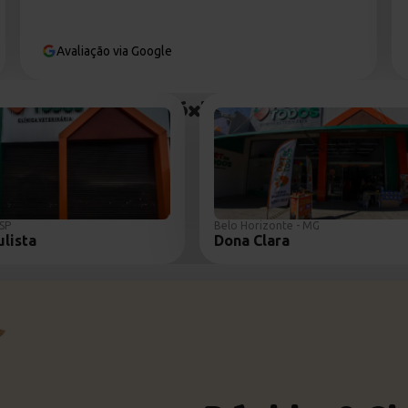
Avaliação via Google
 unidade mais próxima de você e cuide j
 SP
Belo Horizonte - MG
ulista
Dona Clara