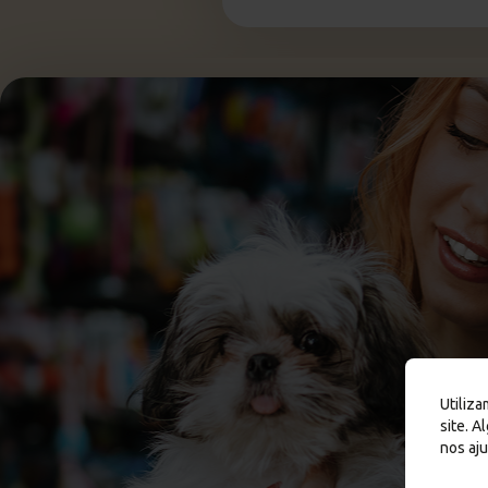
Utiliz
site. 
nos aj