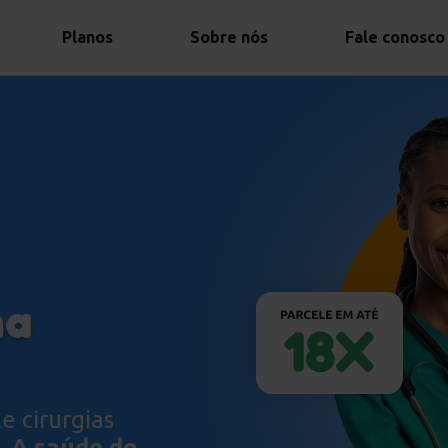
Planos
Sobre nós
Fale conosco
ma
e cirurgias
. A saúde do