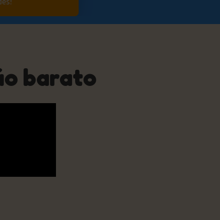
des!
ão barato