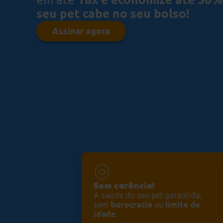
seu pet cabe no seu bolso!
Assinar agora
Sem carência!
A saúde do seu pet garantida,
sem
burocracia
ou
limite de
idade
.